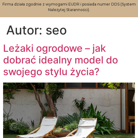
Firma działa zgodnie z wymogami EUDR i posiada numer DDS (System
Należytej Staranności).
Autor:
seo
Leżaki ogrodowe – jak
dobrać idealny model do
swojego stylu życia?