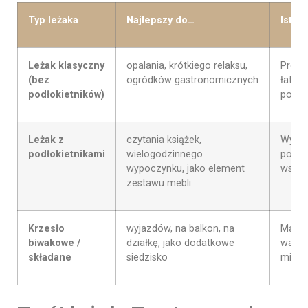
Typ leżaka
Najlepszy do…
Istot
Leżak klasyczny
opalania, krótkiego relaksu,
Prosta
(bez
ogródków gastronomicznych
łatwo
podłokietników)
ponad
Leżak z
czytania książek,
Wysok
podłokietnikami
wielogodzinnego
podpar
wypoczynku, jako element
wstaw
zestawu mebli
Krzesło
wyjazdów, na balkon, na
Maksy
biwakowe /
działkę, jako dodatkowe
waga,
składane
siedzisko
miejsc