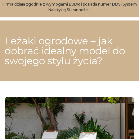
Firma działa zgodnie z wymogami EUDR i posiada numer DDS (System
Należytej Staranności).
Leżaki ogrodowe – jak
dobrać idealny model do
swojego stylu życia?