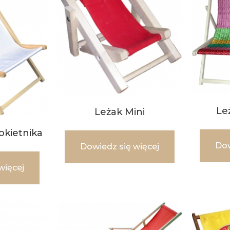
Le
Leżak Mini
okietnika
Dow
Dowiedz się więcej
więcej