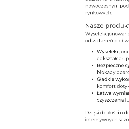
nowoczesnym podej
rynkowych.
Nasze produkt
Wyselekcjonowane 
odkształceń pod w
Wyselekcjon
odkształceń 
Bezpieczne sy
blokady oparc
Gładkie wyko
komfort doty
Łatwa wymian
czyszczenia 
Dzięki dbałości o 
intensywnych sezo