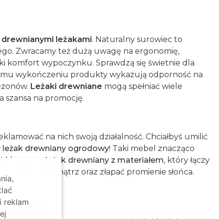
i
drewnianymi leżakami
. Naturalny surowiec to
nego. Zwracamy też dużą uwagę na ergonomię,
ki komfort wypoczynku. Sprawdzą się świetnie dla
rannemu wykończeniu produkty wykazują odporność na
sezonów.
Leżaki drewniane
mogą spełniać wiele
a szansa na promocję.
klamować na nich swoją działalność. Chciałbyś umilić
w
leżak drewniany ogrodowy
! Taki mebel znacząco
ż klasyczny
leżak drewniany z materiałem
, który łączy
zić czas na zewnątrz oraz złapać promienie słońca.
nia,
!
tlać
i reklam
um latem
ej