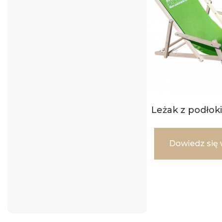
Leżak z podłok
Dowiedz się 