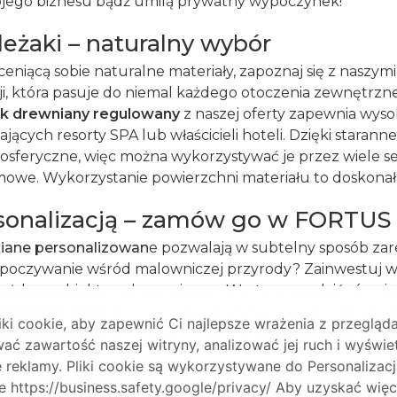
jego biznesu bądź umilą prywatny wypoczynek!
eżaki – naturalny wybór
 ceniącą sobie naturalne materiały, zapoznaj się z naszym
ji, która pasuje do niemal każdego otoczenia zewnętrz
ak
drewniany
regulowany
z naszej oferty zapewnia wyso
jących resorty SPA lub właścicieli hoteli. Dzięki sta
osferyczne, więc można wykorzystywać je przez wiele 
lamowe. Wykorzystanie powierzchni materiału to doskonał
rsonalizacją – zamów go w FORTUS
niane personalizowan
e pozwalają w subtelny sposób zare
poczywanie wśród malowniczej przyrody? Zainwestuj 
każdego obiektu rekreacyjnego. Warto sprawdzić równie
nalnością. Pozwoli on gościom zrelaksować się, miło spęd
i cookie, aby zapewnić Ci najlepsze wrażenia z przegląda
rtyment FORTUS i znajdź produkty dla swojego biznesu
ać zawartość naszej witryny, analizować jej ruch i wyświe
reklamy. Pliki cookie są wykorzystywane do Personalizacj
k plażowy obowiązkowym akcesori
 https://business.safety.google/privacy/ Aby uzyskać więc