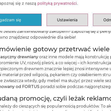
entem każdego pobytu na plaży jest odpowiedni sprzę
zapoznaj się z naszą
polityką prywatności
.
ze wypady nad morze lub jeziora. Każdy mebel tego typ
jednak potrzebujemy rozwiązań do mniejszych przestrze
 na balkon, które zajmują bardzo mało miejsca po złoż
gadzam się
Ustawienia
Od
 je szybko złożyć i przenieść w inne miejsce. Podczas
. Jesteś zainteresowany zakupem? Zapoznaj się z pełn
wno znajdziesz odpowiednie dla siebie!
amówienie gotowy przetrwać wiel
lasyczny drewniany
oraz inne modele mają konstrukcję 
omienie UV, rozwój pleśni, a co więcej – ich konstrukcja
pieczonym drewnem znacznie lepiej znosi intensywne 
 materiał przed wilgocią, pękaniem czy osłabieniem str
ne zwłaszcza wtedy, gdy mebel ma służyć przez wiele s
gnowany od FORTUS
poradzi sobie podczas najgorętszego
daną promocję, czyli leżak rekla
ależy do cieszących się popularnością produktów. To ak