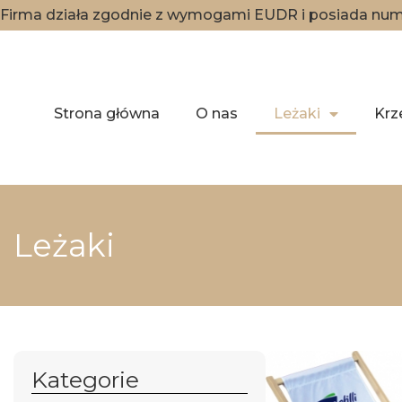
Firma działa zgodnie z wymogami EUDR i posiada nume
Strona główna
O nas
Leżaki
Krz
Leżaki
Kategorie