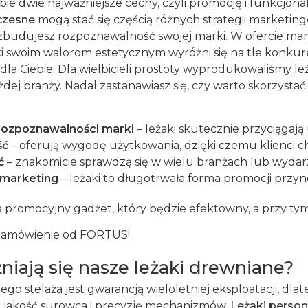
obie dwie najważniejsze cechy, czyli promocję i funkcjo
czesne
mogą stać się częścią różnych strategii marketin
zbudujesz rozpoznawalność swojej marki. W ofercie mam
ki swoim walorom estetycznym wyróżni się na tle konkuren
la Ciebie. Dla wielbicieli prostoty wyprodukowaliśmy 
żdej branży. Nadal zastanawiasz się, czy warto skorzyst
rozpoznawalności marki
– leżaki skutecznie przyciąga
ść
– oferują wygodę użytkowania, dzięki czemu klienci chę
ć
– znakomicie sprawdzą się w wielu branżach lub wydarzen
 marketing
– leżaki to długotrwała forma promocji przyno
 promocyjny gadżet, który będzie efektowny, a przy ty
 zamówienie od FORTUS!
iają się nasze leżaki drewniane?
o stelaża jest gwarancją wieloletniej eksploatacji, dla
jakość surowca i precyzję mechanizmów.
Leżaki perso