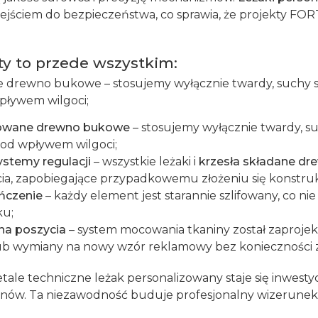
ściem do bezpieczeństwa, co sprawia, że projekty FORT
y to przede wszystkim:
drewno bukowe – stosujemy wyłącznie twardy, suchy sur
pływem wilgoci;
owane drewno bukowe
– stosujemy wyłącznie twardy, su
pod wpływem wilgoci;
stemy regulacji
– wszystkie leżaki i
krzesła składane dr
ia, zapobiegające przypadkowemu złożeniu się konstruk
ńczenie
– każdy element jest starannie szlifowany, co ni
ku;
a poszycia
– system mocowania tkaniny został zaproje
lub wymiany na nowy wzór reklamowy bez konieczności 
detale techniczne leżak personalizowany staje się inwest
nów. Ta niezawodność buduje profesjonalny wizerunek