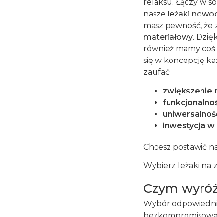
relaksu. Łączy w s
nasze
leżaki nowo
masz pewność, że 
materiałowy
. Dzię
również mamy coś d
się w koncepcję ka
zaufać:
zwiększenie 
funkcjonalno
uniwersalnoś
inwestycja w
Chcesz postawić na
Wybierz leżaki na
Czym wyróżn
Wybór odpowiednieg
bezkompromisową 