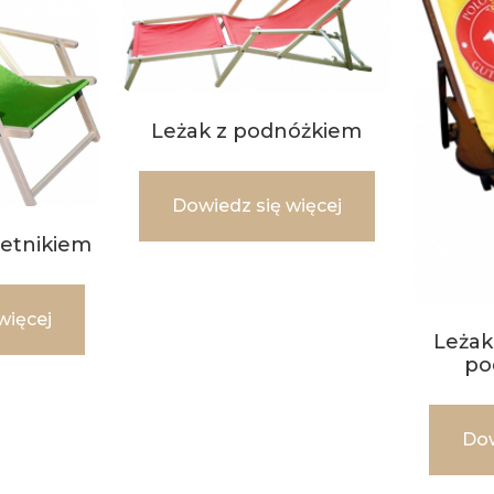
Leżak z podnóżkiem
Dowiedz się więcej
ietnikiem
więcej
Leżak
po
Dow