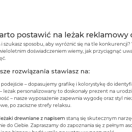
arto postawić na leżak reklamow
 i szukasz sposobu, aby wyróżnić się na tle konkurencji
wieloletnim doświadczeniem wiemy, jak przyciągnąć uwa
ęć.
sze rozwiązania stawiasz na:
odejście – dopasujemy grafikę i kolorystykę do identyfik
– leżak personalizowany to doskonały prezent na urodzin
ść – nasze wyposażenie zapewnia wygodę oraz styl nieza
we, po zaciszne strefy relaksu.
leżaki drewniane z napisem
staną się skutecznym narz
znie do Ciebie. Zapraszamy do zapoznania się z pełnym a