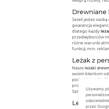
wesprą rozwój Two
Drewniane l
Jeżeli jesteś osobą
gwarancja eleganc
dlatego każdy
leż
przedsiębiorców ma
różne warunki atm
funkcji, m.in. rek
Leżak z pe
Nasze
leżaki drew
swoim klientom od
podnosi standard 
prostotę z funkcjo
Używamy plik
Sprawdź pełen aso
personalizow
odpowiednie 
Lekki leża
przez Google