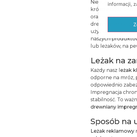
Nieodłącznym elem
informacji, 
krótsze bądź dłużs
oraz waga. Często 
drewniane składane
Z
użytkownika. Można
naszych produktów
lub leżaków, na pe
Leżak na z
Każdy nasz l
eżak k
odporne na mróz, pr
odpowiednio zabez
Impregnacja chroni
stabilność. To waż
drewniany impre
Sposób na u
Leżak reklamowy
n