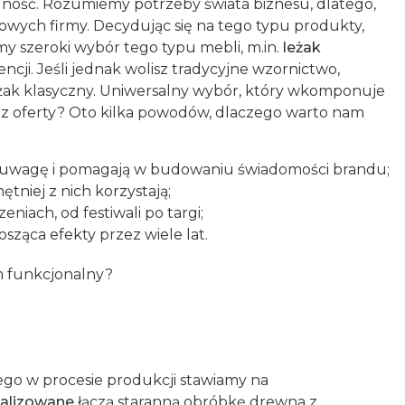
nalność. Rozumiemy potrzeby świata biznesu, dlatego,
gowych firmy. Decydując się na tego typu produkty,
y szeroki wybór tego typu mebli, m.in.
leżak
cji. Jeśli jednak wolisz tradycyjne wzornictwo,
leżak klasyczny. Uniwersalny wybór, który wkomponuje
ać z oferty? Oto kilka powodów, dlaczego warto nam
ją uwagę i pomagają w budowaniu świadomości brandu;
tniej z nich korzystają;
iach, od festiwali po targi;
sząca efekty przez wiele lat.
m funkcjonalny?
tego w procesie produkcji stawiamy na
nalizowane
łączą staranną obróbkę drewna z