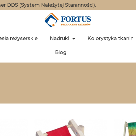
r DDS (System Należytej Staranności).
esła reżyserskie
Nadruki
Kolorystyka tkanin
Blog