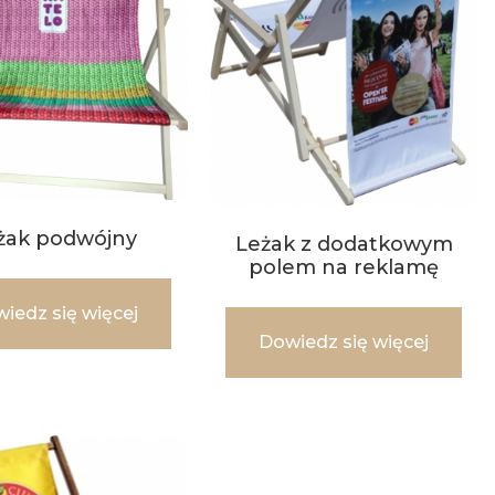
żak podwójny
Leżak z dodatkowym
polem na reklamę
iedz się więcej
Dowiedz się więcej