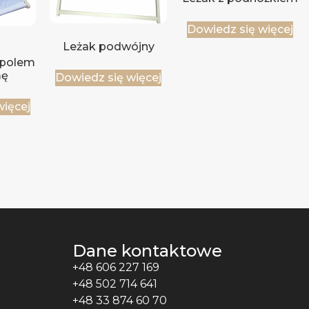
Dowiedz się więcej
Leżak podwójny
polem
mę
Dowiedz się więcej
więcej
Dane kontaktowe
+48 606 227 169
+48 502 714 641
+48 33 874 60 70