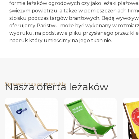
formie leżaków ogrodowych czy jako leżaki plażowe.
świeżym powietrzu, a także w pomieszczeniach firmo
stoisku podczas targów branżowych. Będą wywoływał
oferujemy Państwu może być wykonany w rozmiarze 
wydruku, na podstawie pliku przysłanego przez kli
nadruk który umieścimy na jego tkaninie.
Nasza oferta leżaków
Sprawdź nasze produkty