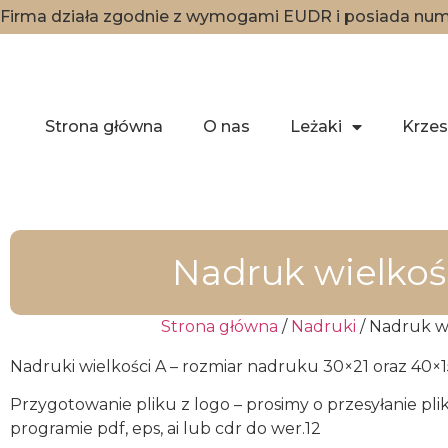
Firma działa zgodnie z wymogami EUDR i posiada nume
Strona główna
O nas
Leżaki
Krzes
Nadruk wielkoś
Strona główna
/
Nadruki
/ Nadruk wi
Nadruki wielkości A – rozmiar nadruku 30×21 oraz 40×1
Przygotowanie pliku z logo – prosimy o przesyłanie pl
programie pdf, eps, ai lub cdr do wer.12