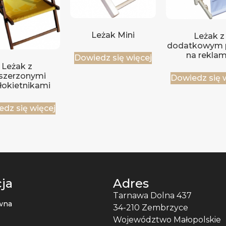
Leżak Mini
Leżak z
dodatkowym 
na rekla
Dowiedz się więcej
Leżak z
szerzonymi
Dowiedz się 
łokietnikami
dz się więcej
ja
Adres
Tarnawa Dolna 437
wna
34-210 Zembrzyce
Województwo Małopolskie