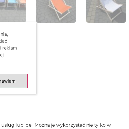
nia,
tlać
i reklam
ej
mawiam
sług lub idei. Można je wykorzystać nie tylko w