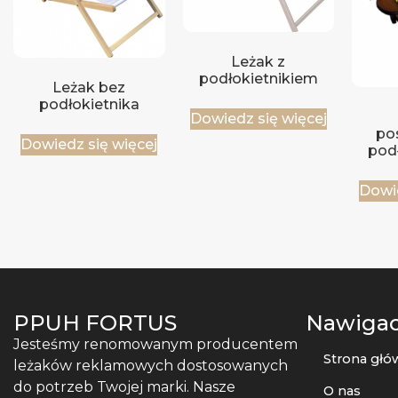
Leżak z
podłokietnikiem
Leżak bez
podłokietnika
Dowiedz się więcej
po
Dowiedz się więcej
pod
Dowie
PPUH FORTUS
Nawigac
Jesteśmy renomowanym producentem
Strona głó
leżaków reklamowych dostosowanych
do potrzeb Twojej marki. Nasze
O nas