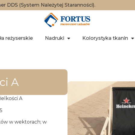
r DDS (System Należytej Staranności).
ła reżyserskie
Nadruki
Kolorystyka tkanin
ci A
elkości A
5
ików w wektorach; w