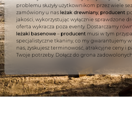
problemu służyły użytkownikom przez wiele se
zamówiony u nas
leżak drewniany, producent
po
jakości, wykorzystując wyłącznie sprawdzone 
oferta wykracza poza eventy. Dostarczamy rów
leżaki
basenowe
–
producent
musi w tym przyp
specjalistyczne tkaniny, co my gwarantujemy w
nas, zyskujesz terminowość, atrakcyjne ceny i p
Twoje potrzeby. Dołącz do grona zadowolonych 