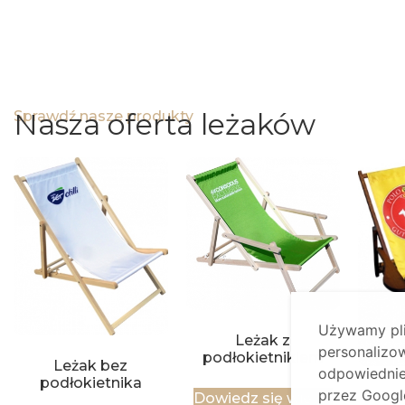
Nasza oferta leżaków
Sprawdź nasze produkty
Używamy plik
Leżak z
personalizow
podłokietnikiem
Leżak bez
odpowiednie 
podłokietnika
przez Google
Dowiedz się więcej