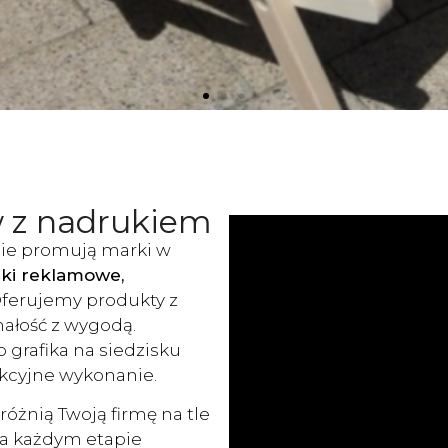
w z nadrukiem
nie promują marki w
aki reklamowe,
Oferujemy produkty z
ałość z wygodą.
 grafika na siedzisku
ekcyjne wykonanie.
óżnią Twoją firmę na tle
na każdym etapie