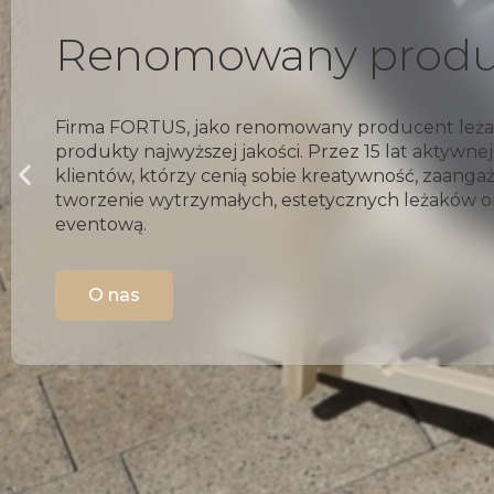
Szeroka oferta leża
W naszej ofercie znajdziesz różnorodne leżaki ide
personalizacji nadruków stanowią one doskonałe 
czy do ogrodu. Oferujemy szeroki wybór siedzisk 
wygodę użytkowania i skutecznie przyciągną uw
Sprawdź ofertę