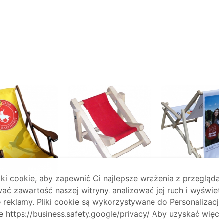
i cookie, aby zapewnić Ci najlepsze wrażenia z przegląda
Leżak Mini
Leżak z
ać zawartość naszej witryny, analizować jej ruch i wyświe
dodatkowym 
reklamy. Pliki cookie są wykorzystywane do Personalizacj
na rekla
Dowiedz się więcej
 https://business.safety.google/privacy/ Aby uzyskać więc
Leżak z