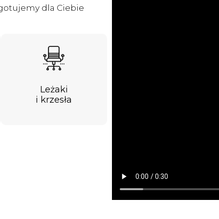
ygotujemy dla Ciebie
Leżaki
i krzesła