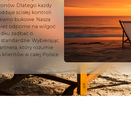
zonów. Dlatego każdy
ddaje ścisłej kontroli
drewno bukowe. Nasza
nież odporne na wilgoć
adku zadbać o
 standardzie. Wybierając
artnera, który rozumie
klientów w całej Polsce.