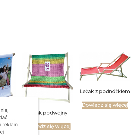
Leżak z podnóżkiem
Dowiedz się więcej
nia,
Leżak podwójny
tlać
polem
i reklam
mę
Dowiedz się więcej
ej