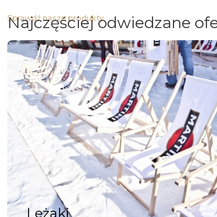
Najczęściej odwiedzane ofe
Sprawdź nasze produkty
Leżaki