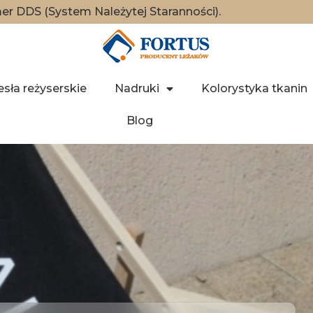
r DDS (System Należytej Staranności).
esła reżyserskie
Nadruki
Kolorystyka tkanin
Blog