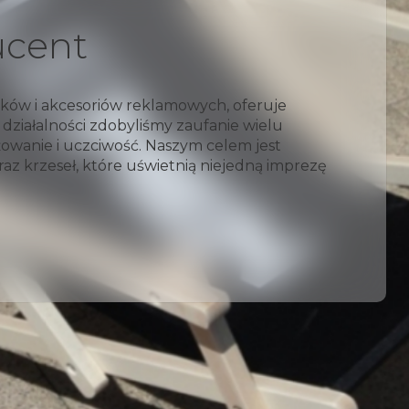
ków
alne do promocji Twojej firmy. Dzięki możliwości
narzędzie reklamowe idealne na eventy, plaże
– od leżaków po krzesła reżyserskie. Zapewnią
agę.