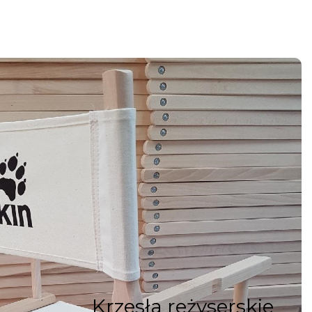
Krzesła reżyserskie