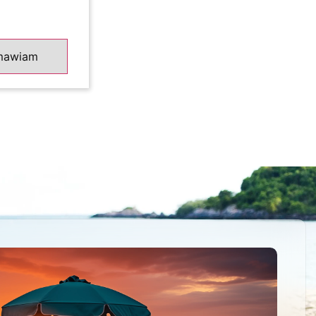
więcej
mawiam