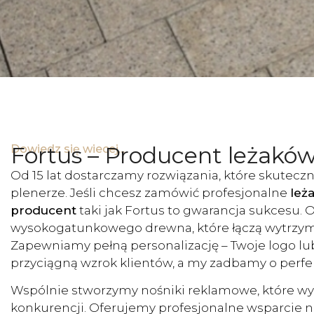
Fortus – Producent leżakó
Dowiedz się wiecej...
Od 15 lat dostarczamy rozwiązania, które skutecz
plenerze. Jeśli chcesz zamówić profesjonalne
leż
producent
taki jak Fortus to gwarancja sukcesu. 
wysokogatunkowego drewna, które łączą wytrzym
Zapewniamy pełną personalizację – Twoje logo lub
przyciągną wzrok klientów, a my zadbamy o perf
Wspólnie stworzymy nośniki reklamowe, które wyr
konkurencji. Oferujemy profesjonalne wsparcie 