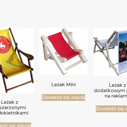
Leżak Mini
Leżak z
dodatkowym 
na rekla
Dowiedz się więcej
Leżak z
szerzonymi
Dowiedz się 
łokietnikami
dz się więcej