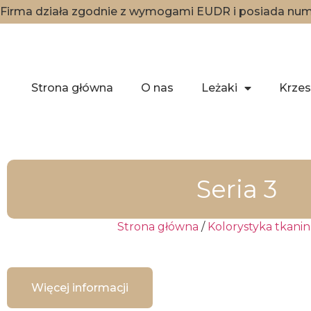
Firma działa zgodnie z wymogami EUDR i posiada nume
Strona główna
O nas
Leżaki
Krzes
Seria 3
Strona główna
/
Kolorystyka tkanin
Więcej informacji