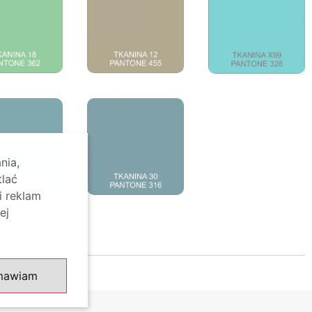
nia,
tlać
i reklam
ej
mawiam