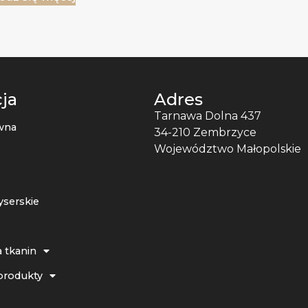
ja
Adres
Tarnawa Dolna 437
wna
34-210 Zembrzyce
Województwo Małopolskie
yserskie
 tkanin
produkty