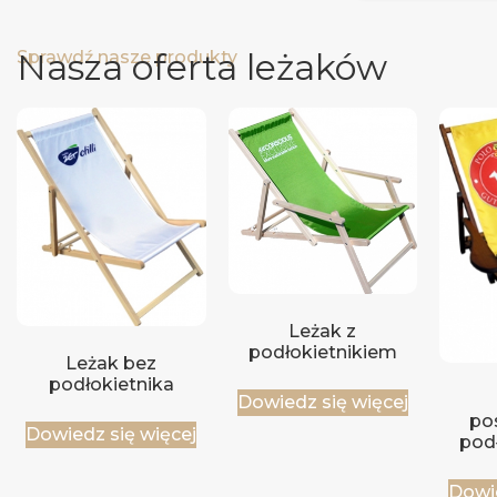
Nasza oferta leżaków
Sprawdź nasze produkty
Leżak z
podłokietnikiem
Leżak bez
podłokietnika
Dowiedz się więcej
po
Dowiedz się więcej
pod
Dowie