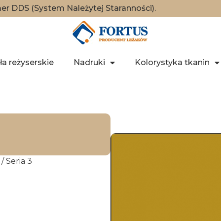
r DDS (System Należytej Staranności).
ła reżyserskie
Nadruki
Kolorystyka tkanin
/ Seria 3