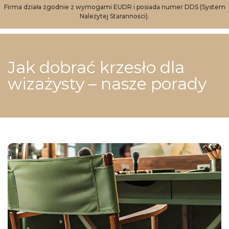
Firma działa zgodnie z wymogami EUDR i posiada numer DDS (System
Należytej Staranności).
Jak dobrać krzesło dla
wizażysty – nasze porady